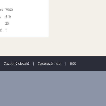
m:
7560
:
419
25
e:
1
|
Závadný obsah?
|
Zpracování dat
|
RSS