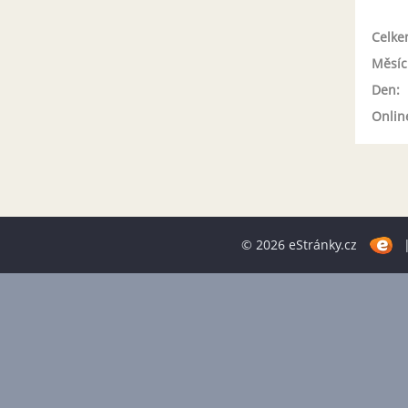
Celke
Měsíc
Den:
Onlin
© 2026 eStránky.cz