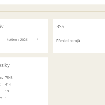
iv
RSS
květen / 2026
>>
Přehled zdrojů
stiky
m:
7548
:
414
19
e:
1