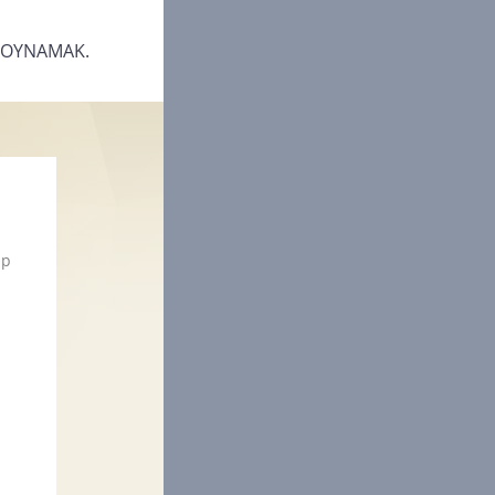
S OYNAMAK.
ip